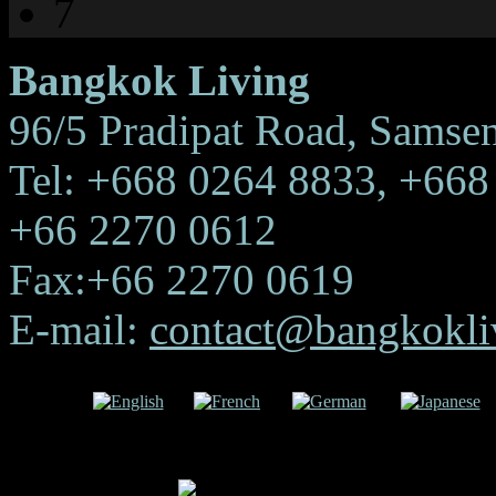
7
Bangkok Living
96/5 Pradipat Road, Samse
Tel: +668 0264 8833, +668
+66 2270 0612
Fax:+66 2270 0619
E-mail:
contact@bangkokliv
uage:
English
French
German
Japanese