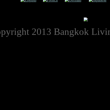
uage:
English
French
German
Japanese
pyright 2013 Bangkok Livi